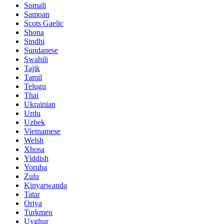
Somali
Samoan
Scots Gaelic
Shona
Sindhi
Sundanese
Swahili
Tajik
Tamil
Telugu
Thai
Ukrainian
Urdu
Uzbek
Vietnamese
Welsh
Xhosa
Yiddish
Yoruba
Zulu
Kinyarwanda
Tatar
Oriya
Turkmen
Uyghur