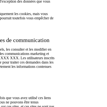
à l'exception des données que vous
tiquement les cookies, mais vous
 pourrait toutefois vous empêcher de
nces de communication
ls, les consulter et les modifier en
 des communications marketing et
 XXXX XXX. Les utilisateurs inscrits
e pour traiter ces demandes dans les
lètement les informations contenues
fois que vous avez utilisé ces liens
 nous ne pouvons être tenus
sur ces sites, et ces sites ne sont pas