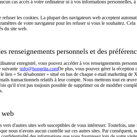
ucun cas accès à votre ordinateur ni à vos informations personnelles, 
e refuser les cookies. La plupart des navigateurs web acceptent automa
amètres de votre navigateur pour les refuser si vous le souhaitez. Cela
és du site web.
des renseignements personnels et des préfére
utilisateur enregistré, vous pouvez accéder à vos renseignements personne
 suivante :
info@hongrita.com
De plus, vous pouvez gérer la réception
r le lien « Se désabonner » situé en bas de chaque e-mail marketing de
ails transactionnels relatifs à leur compte. Nous mettrons tout en œuvr
efois qu'il n'est pas toujours possible de supprimer ou de modifier comp
s.
s web
s vers d'autres sites web susceptibles de vous intéresser. Toutefois, une 
er que nous n'avons aucun contrôle sur ces autres sites. Par conséquent,
 confidentialité des informations que vous fournissez lors de votre visite 