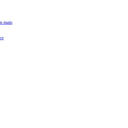
en main
nce