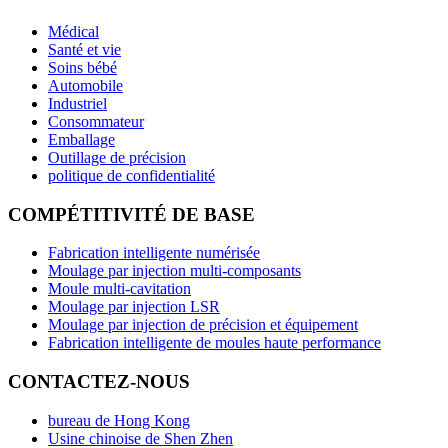
Médical
Santé et vie
Soins bébé
Automobile
Industriel
Consommateur
Emballage
Outillage de précision
politique de confidentialité
COMPÉTITIVITÉ DE BASE
Fabrication intelligente numérisée
Moulage par injection multi-composants
Moule multi-cavitation
Moulage par injection LSR
Moulage par injection de précision et équipement
Fabrication intelligente de moules haute performance
CONTACTEZ-NOUS
bureau de Hong Kong
Usine chinoise de Shen Zhen