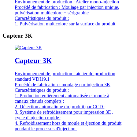
Environnement de production : Atelier mono-injection
Procédé de fabrication : Moulage par injection unique,
pulvérisation multicolore + sérigraphie
Caractéristiques du produit :
1. Pulvérisation multicolore sur la surface du produit
Capteur 3K
Capteur 3K
Environnement de production : atelier de production
standard VDI19.1
Procédé de fabrication : moulage par injection 3K
Caractéristiques du produit :
1. Production entièrement automatisée et moule à
canaux chauds complets ;
2. Détection automatique du produit par CCD ;
3. Système de refroidissement pour impression 3D,
cycle d'injection rapide ;
4. Refroidissement hors du moule et éjection du produit
pendant le processus d'injection.