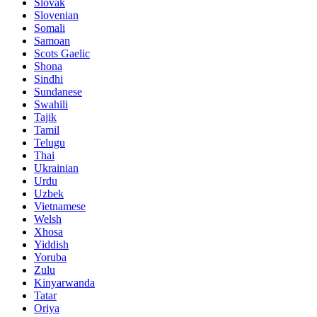
Slovak
Slovenian
Somali
Samoan
Scots Gaelic
Shona
Sindhi
Sundanese
Swahili
Tajik
Tamil
Telugu
Thai
Ukrainian
Urdu
Uzbek
Vietnamese
Welsh
Xhosa
Yiddish
Yoruba
Zulu
Kinyarwanda
Tatar
Oriya