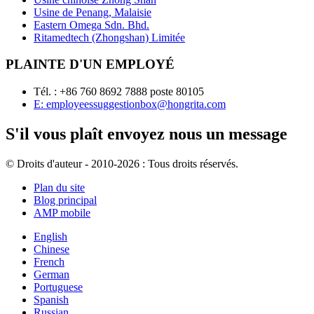
Usine de Penang, Malaisie
Eastern Omega Sdn. Bhd.
Ritamedtech (Zhongshan) Limitée
PLAINTE D'UN EMPLOYÉ
Tél. : +86 760 8692 7888 poste 80105
E: employeessuggestionbox@hongrita.com
S'il vous plaît envoyez nous un message
© Droits d'auteur - 2010-2026 : Tous droits réservés.
Plan du site
Blog principal
AMP mobile
English
Chinese
French
German
Portuguese
Spanish
Russian