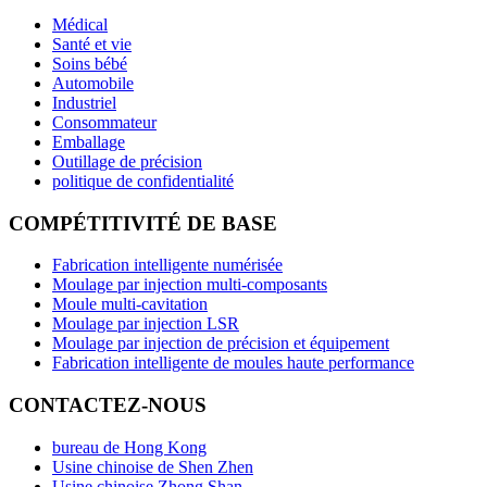
Médical
Santé et vie
Soins bébé
Automobile
Industriel
Consommateur
Emballage
Outillage de précision
politique de confidentialité
COMPÉTITIVITÉ DE BASE
Fabrication intelligente numérisée
Moulage par injection multi-composants
Moule multi-cavitation
Moulage par injection LSR
Moulage par injection de précision et équipement
Fabrication intelligente de moules haute performance
CONTACTEZ-NOUS
bureau de Hong Kong
Usine chinoise de Shen Zhen
Usine chinoise Zhong Shan